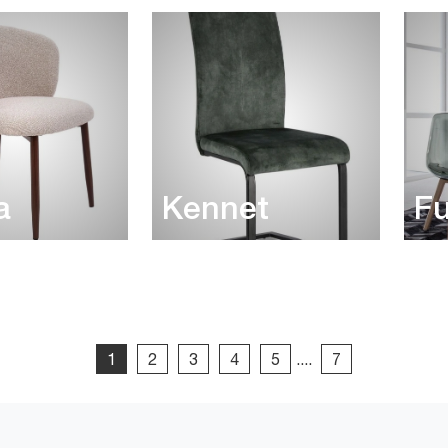
a
Kennet
F
1
2
3
4
5
....
7