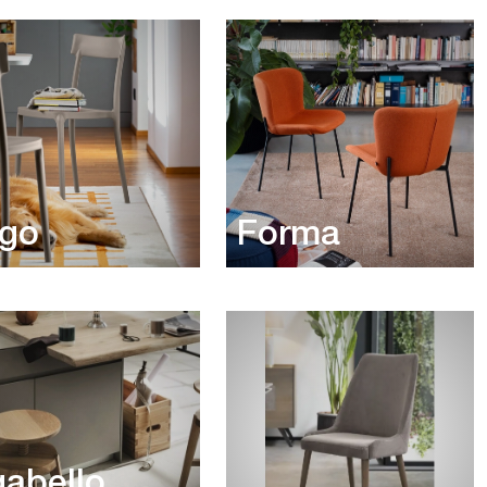
rgo
Forma
abello