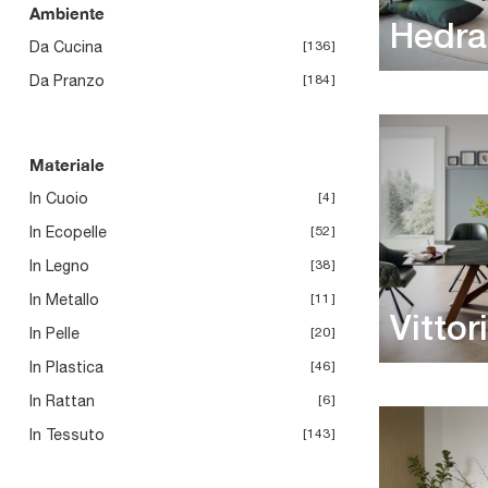
Ambiente
Hedra
Da Cucina
136
Da Pranzo
184
Materiale
In Cuoio
4
In Ecopelle
52
In Legno
38
In Metallo
11
Vittor
In Pelle
20
In Plastica
46
In Rattan
6
In Tessuto
143