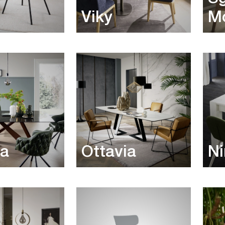
Viky
M
ia
Ottavia
Ni