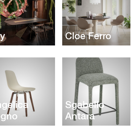
y
Cloe Ferro
gelica
Sgabello
egno
Antara