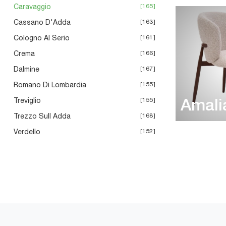
Caravaggio
165
Cassano D'Adda
163
Cologno Al Serio
161
Crema
166
Dalmine
167
Romano Di Lombardia
155
Treviglio
155
Amali
Trezzo Sull Adda
168
Verdello
152