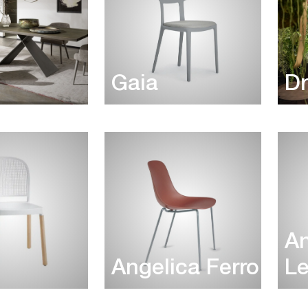
Gaia
Dr
An
Angelica Ferro
L