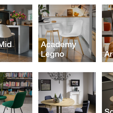
Mid
Academy
Legno
A
Sg