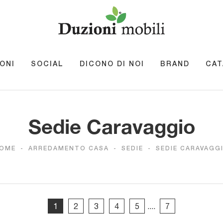
ONI
SOCIAL
DICONO DI NOI
BRAND
CAT
Sedie Caravaggio
OME
-
ARREDAMENTO CASA
-
SEDIE
-
SEDIE CARAVAGG
1
2
3
4
5
....
7