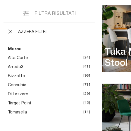
FILTRA RISULTATI
AZZERA FILTRI
Marca
Tuka 
Alta Corte
24
Stool
Arredo3
41
Bizzotto
96
Connubia
71
Di Lazzaro
29
Target Point
45
Tomasella
14