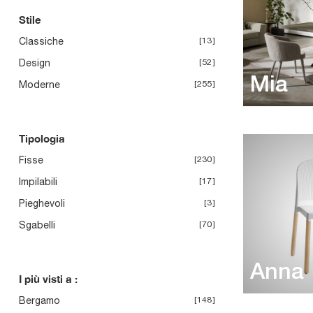
Stile
Classiche
13
Design
52
Mia
Moderne
255
Tipologia
Fisse
230
Impilabili
17
Pieghevoli
3
Sgabelli
70
Anna
I più visti a :
Bergamo
148