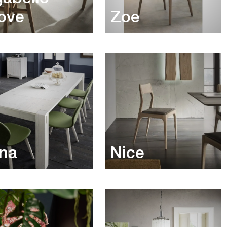
ove
Zoe
na
Nice