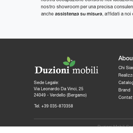
nostro showroom per una precisa consulenza 
assistenza su misura
anche
, affidati a noi
Abou
Chi Si
Realizz
Catalog
Sede Legale:
Via Leonardo Da Vinci, 25
Brand
24049 - Verdello (Bergamo)
Contatt
Tel.
+39 035-870358
Duzioni Mobili Sn