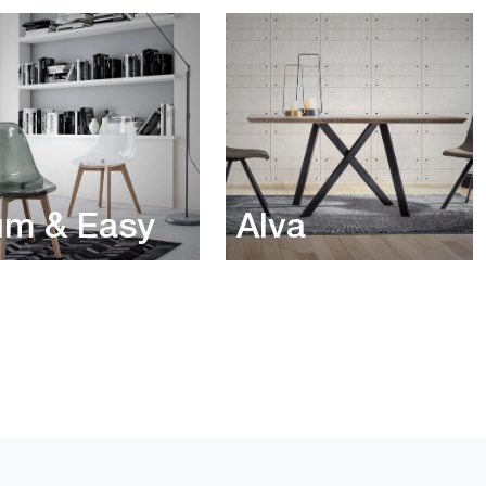
um & Easy
Alva