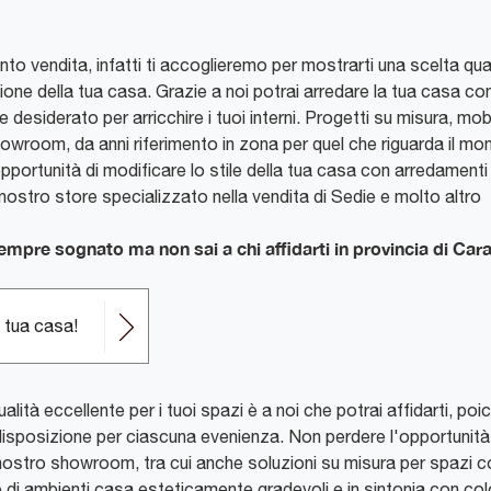
unto vendita, infatti ti accoglieremo per mostrarti una scelta quas
one della tua casa. Grazie a noi potrai arredare la tua casa con 
esiderato per arricchire i tuoi interni. Progetti su misura, mob
howroom, da anni riferimento in zona per quel che riguarda il m
opportunità di modificare lo stile della tua casa con arredamenti
l nostro store specializzato nella vendita di Sedie e molto altro
sempre sognato ma non sai a chi affidarti in provincia di Ca
a tua casa!
qualità eccellente per i tuoi spazi è a noi che potrai affidarti, p
disposizione per ciascuna evenienza. Non perdere l'opportunità 
 nostro showroom, tra cui anche soluzioni su misura per spazi co
di ambienti casa esteticamente gradevoli e in sintonia con colo