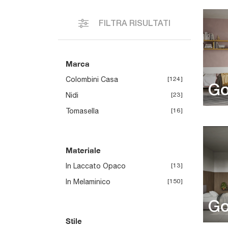
FILTRA RISULTATI
Marca
Colombini Casa
124
Go
Nidi
23
Tomasella
16
Materiale
In Laccato Opaco
13
In Melaminico
150
Go
Stile