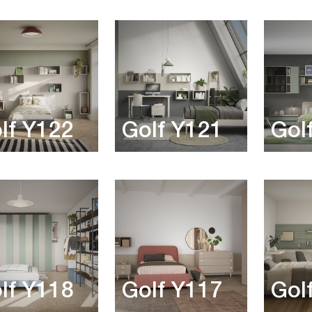
lf Y122
Golf Y121
Gol
lf Y118
Golf Y117
Gol