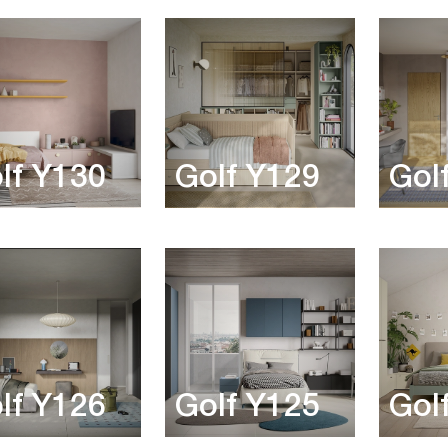
lf Y130
Golf Y129
Gol
lf Y126
Golf Y125
Gol