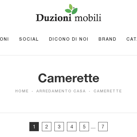
ONI
SOCIAL
DICONO DI NOI
BRAND
CAT
Camerette
HOME
-
ARREDAMENTO CASA
-
CAMERETTE
1
2
3
4
5
....
7