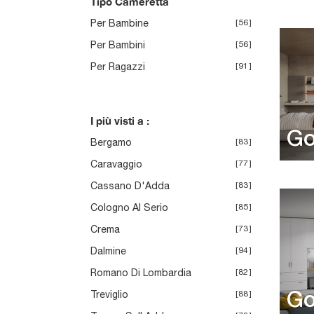
Tipo Cameretta
Per Bambine
56
Per Bambini
56
Per Ragazzi
91
I più visti a :
Go
Bergamo
83
Caravaggio
77
Cassano D'Adda
83
Cologno Al Serio
85
Crema
73
Dalmine
94
Romano Di Lombardia
82
Treviglio
88
Go