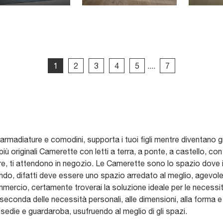
1
2
3
4
5
....
7
i, armadiature e comodini, supporta i tuoi figli mentre diventan
più originali Camerette con letti a terra, a ponte, a castello, co
re, ti attendono in negozio. Le Camerette sono lo spazio dove i n
ando, difatti deve essere uno spazio arredato al meglio, agevole
ommercio, certamente troverai la soluzione ideale per le necessità
seconda delle necessità personali, alle dimensioni, alla forma e
 sedie e guardaroba, usufruendo al meglio di gli spazi.