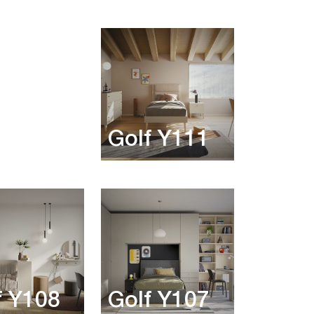
f Y112
Golf Y111
f Y108
Golf Y107