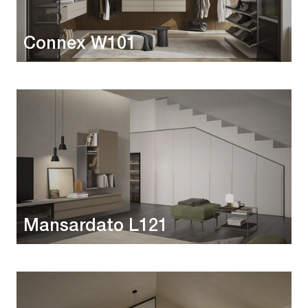
Connex W101
Mansardato L121