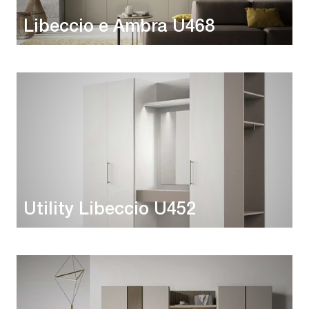
Libeccio e Ambra U468
Utility Libeccio U452