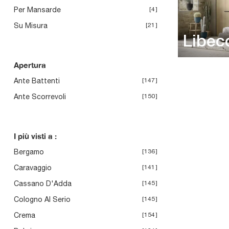
Per Mansarde
4
Su Misura
21
Libec
Apertura
Ante Battenti
147
Ante Scorrevoli
150
I più visti a :
Bergamo
136
Caravaggio
141
Cassano D'Adda
145
Cologno Al Serio
145
Crema
154