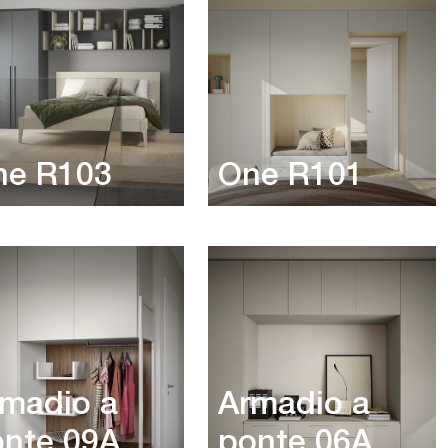
ne R103
One R101
madio a
Armadio a
onte 09A
ponte 06A