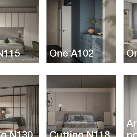
N115
One A102
O
Ar
ng N130
Cutting N118
p