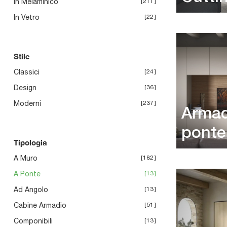
In Melaminico
211
In Vetro
22
Stile
Classici
24
Design
36
Moderni
237
Armad
ponte
Tipologia
A Muro
182
A Ponte
13
Ad Angolo
13
Cabine Armadio
51
Componibili
13