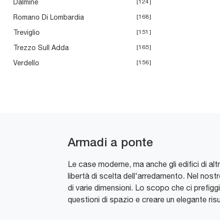
Dalmine
124
Romano Di Lombardia
168
Treviglio
151
Trezzo Sull Adda
165
Verdello
156
Armadi a ponte
Le case moderne, ma anche gli edifici di al
libertà di scelta dell'arredamento. Nel nos
di varie dimensioni. Lo scopo che ci prefig
questioni di spazio e creare un elegante ris