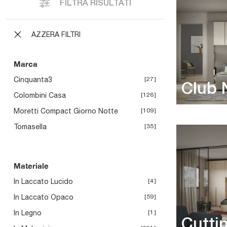
FILTRA RISULTATI
AZZERA FILTRI
Marca
Cinquanta3
27
Club 
Colombini Casa
126
Moretti Compact Giorno Notte
109
Tomasella
35
Materiale
In Laccato Lucido
4
In Laccato Opaco
59
In Legno
1
Cutti