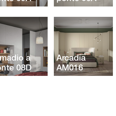
madio a
Arcadia
onte 08D
AM016