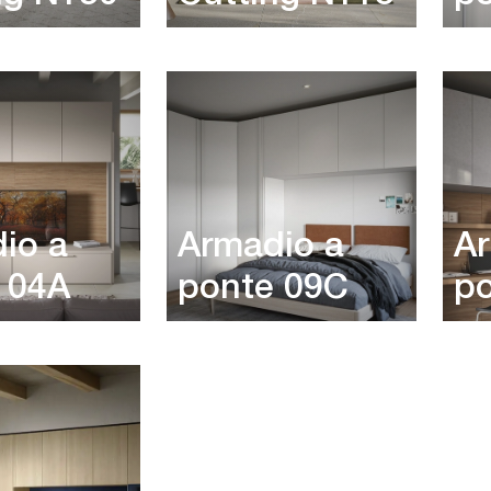
io a
Armadio a
Ar
 04A
ponte 09C
p