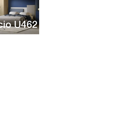
cio U462