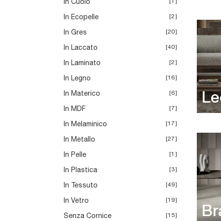
In Cuoio
1
In Ecopelle
2
In Gres
20
In Laccato
40
In Laminato
2
In Legno
16
In Materico
6
Le
In MDF
7
In Melaminico
17
In Metallo
27
In Pelle
1
In Plastica
3
In Tessuto
49
In Vetro
19
Br
Senza Cornice
15