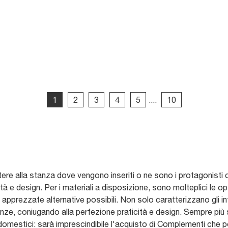
1
2
3
4
5
....
10
re alla stanza dove vengono inseriti o ne sono i protagonisti c
 e design. Per i materiali a disposizione, sono molteplici le opzion
ù apprezzate alternative possibili. Non solo caratterizzano gli i
anze, coniugando alla perfezione praticità e design. Sempre più
i domestici: sarà imprescindibile l'acquisto di Complementi che 