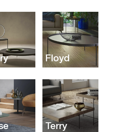
ry
Floyd
se
Terry