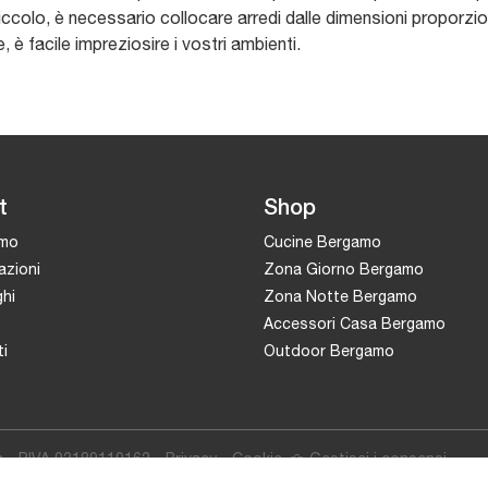
ccolo, è necessario collocare arredi dalle dimensioni proporzion
 è facile impreziosire i vostri ambienti.
t
Shop
amo
Cucine Bergamo
azioni
Zona Giorno Bergamo
hi
Zona Notte Bergamo
Accessori Casa Bergamo
i
Outdoor Bergamo
c - P.IVA 02189110162 -
Privacy
-
Cookie
Gestisci i consensi