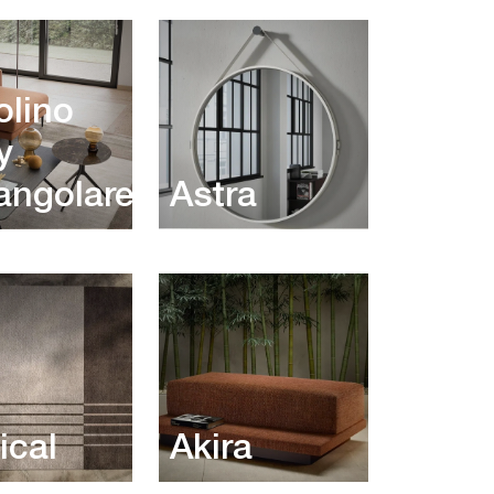
olino
y
tangolare
Astra
ical
Akira