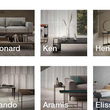
onard
Ken
Hen
ando
Aramis
Elis