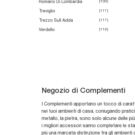
Romano Di Lombardia
100
Treviglio
117
Trezzo Sull Adda
117
Verdello
116
Negozio di Complementi
I Complementi apportano un tocco di caratte
nei tuoi ambienti di casa, coniugando praticità
metallo, la pietra, sono solo alcune delle pi
i migliori accessori sanno completare le st
più una marcata distinzione fra gli ambient