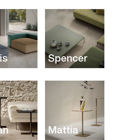
is
Spencer
an
Mattia