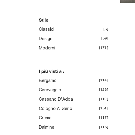
Stile
Classici
3
Design
59
Moderni
171
I più visti a :
Bergamo
114
Caravaggio
123
Cassano D'Adda
112
Cologno Al Serio
131
Crema
117
Dalmine
118