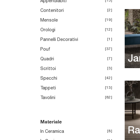
Appendiabiti
15
Contenitori
2
Mensole
19
Orologi
12
Pannelli Decorativi
1
Pouf
37
Ja
Quadri
7
Scrittoi
3
Specchi
42
Tappeti
13
Tavolini
82
Materiale
Ra
In Ceramica
8