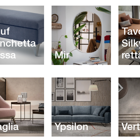
uf
Tav
nchetta
Silk
ssa
Mir
ret
glia
Ypsilon
Vert