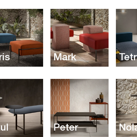
ris
Mark
Tetr
ul
Peter
Nol