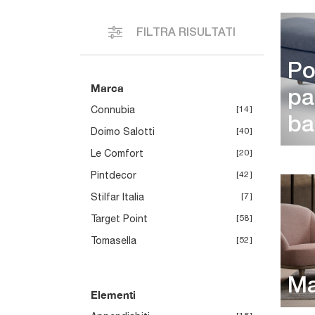
FILTRA RISULTATI
Po
Marca
pa
Connubia
14
ba
Doimo Salotti
40
Le Comfort
20
Pintdecor
42
Stilfar Italia
7
Target Point
58
Tomasella
52
Ma
Elementi