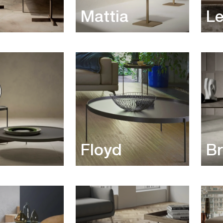
Mattia
L
Floyd
B