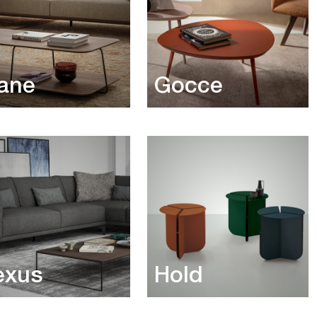
ane
Gocce
exus
Hold