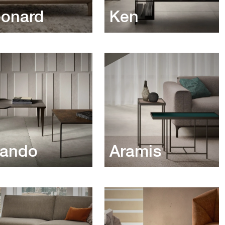
eonard
Ken
rando
Aramis