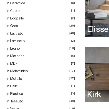
In Ceramica
8
In Cuoio
1
In Ecopelle
2
In Gres
20
Elisse
In Laccato
40
In Laminato
2
In Legno
16
In Materico
6
In MDF
7
In Melaminico
17
In Metallo
27
In Pelle
1
Kirk
In Plastica
3
In Tessuto
49
In Vetro
19