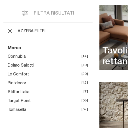
FILTRA RISULTATI
AZZERA FILTRI
Marca
Tavoli
Connubia
14
retta
Doimo Salotti
40
Le Comfort
20
Pintdecor
42
Stilfar Italia
7
Target Point
58
Tomasella
52