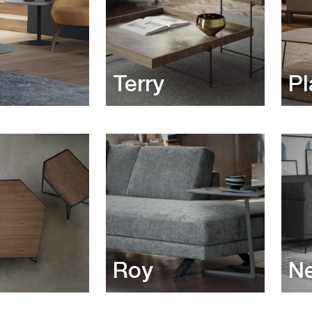
Terry
Pl
Roy
N