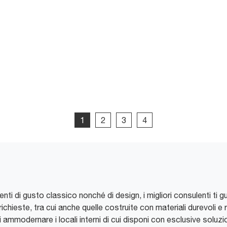
1
2
3
4
enti di gusto classico nonché di design, i migliori consulenti t
ichieste, tra cui anche quelle costruite con materiali durevoli e
i ammodernare i locali interni di cui disponi con esclusive soluzi