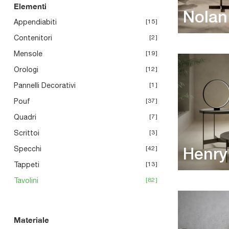
Elementi
Nolan
Appendiabiti
15
Contenitori
2
Mensole
19
Orologi
12
Pannelli Decorativi
1
Pouf
37
Quadri
7
Scrittoi
3
Specchi
42
Henry
Tappeti
13
Tavolini
82
Materiale