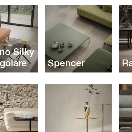
no Silky
ngolare
Spencer
Ra