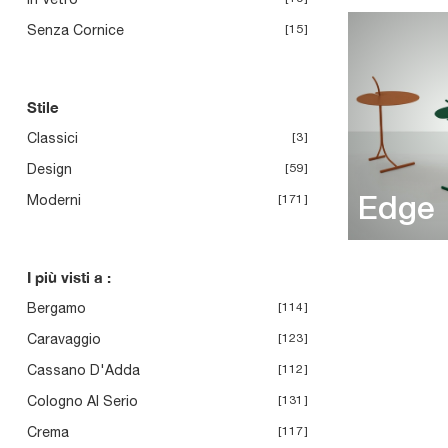
Senza Cornice
15
Stile
Classici
3
Design
59
Moderni
171
Edge
I più visti a :
Bergamo
114
Caravaggio
123
Cassano D'Adda
112
Cologno Al Serio
131
Crema
117