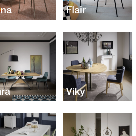
una
Flair
ra
Viky