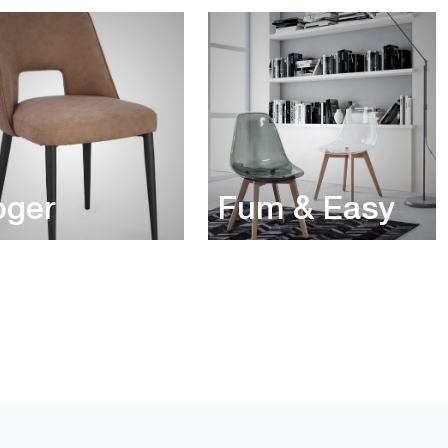
oger
Fum & Easy