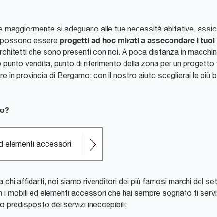
e maggiormente si adeguano alle tue necessità abitative, assicu
progetti ad hoc mirati a assecondare i tuoi
rni possono essere
 architetti che sono presenti con noi. A poca distanza in macchin
o punto vendita, punto di riferimento della zona per un progetto v
 in provincia di Bergamo: con il nostro aiuto sceglierai le più be
io?
ed elementi accessori
a chi affidarti, noi siamo rivenditori dei più famosi marchi del s
 i mobili ed elementi accessori che hai sempre sognato ti servir
o predisposto dei servizi ineccepibili: