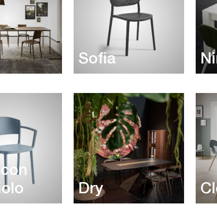
Sofia
Ni
 con
iolo
Dry
Cl