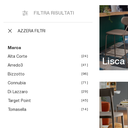
FILTRA RISULTATI
AZZERA FILTRI
Marca
Alta Corte
24
Lisca
Arredo3
41
Bizzotto
96
Connubia
71
Di Lazzaro
29
Target Point
45
Tomasella
14