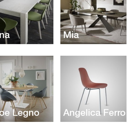
na
Mia
oe Legno
Angelica Ferro