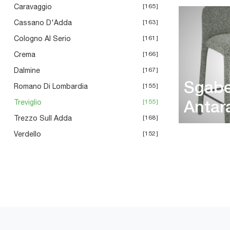
Caravaggio
165
Cassano D'Adda
163
Cologno Al Serio
161
Crema
166
Dalmine
167
Sgabe
Romano Di Lombardia
155
Treviglio
155
Antar
Trezzo Sull Adda
168
Verdello
152