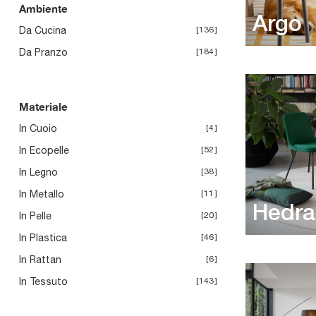
Ambiente
Argo
Da Cucina
136
Da Pranzo
184
Materiale
In Cuoio
4
In Ecopelle
52
In Legno
38
In Metallo
11
Hedra
In Pelle
20
In Plastica
46
In Rattan
6
In Tessuto
143