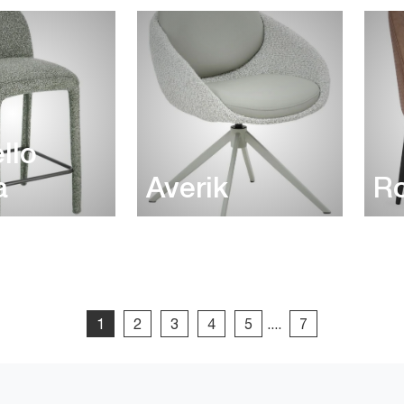
llo
a
Averik
R
1
2
3
4
5
....
7