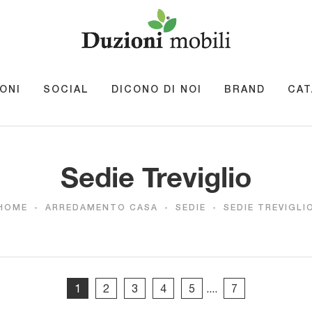
ONI
SOCIAL
DICONO DI NOI
BRAND
CAT
Sedie Treviglio
HOME
-
ARREDAMENTO CASA
-
SEDIE
-
SEDIE TREVIGLI
1
2
3
4
5
....
7