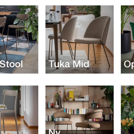
 Stool
Tuka Mid
Op
Ny