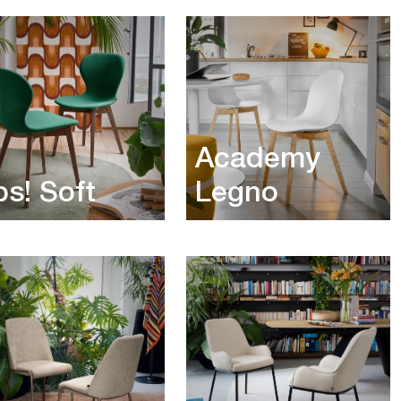
Academy
s! Soft
Legno