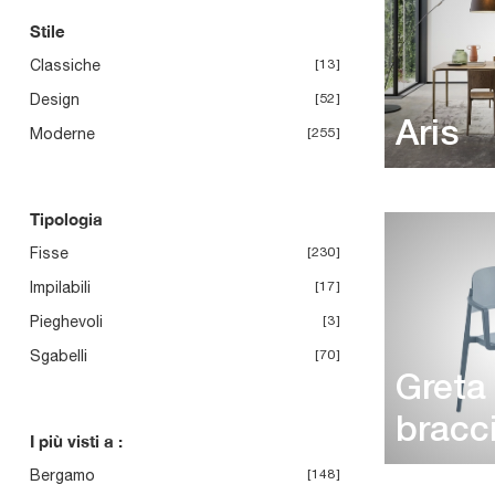
Stile
Classiche
13
Design
52
Aris
Moderne
255
Tipologia
Fisse
230
Impilabili
17
Pieghevoli
3
Sgabelli
70
Greta
bracc
I più visti a :
Bergamo
148