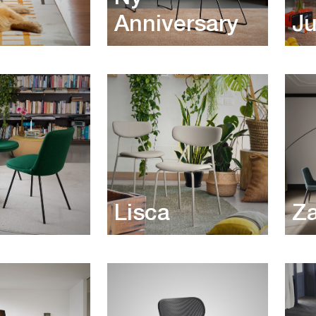
Anniversary
J
Lisca
Za