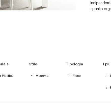
indipendent
quanto orga
riale
Stile
Tipologia
I più
n Plastica
Moderne
Fisse