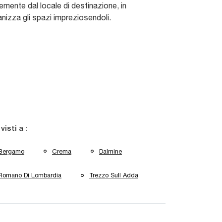
emente dal locale di destinazione, in
nizza gli spazi impreziosendoli.
 visti a :
Bergamo
Crema
Dalmine
Romano Di Lombardia
Trezzo Sull Adda