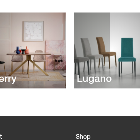
erry
Lugano
t
Shop