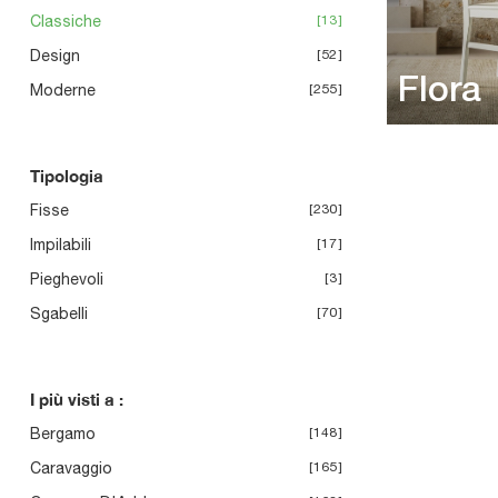
Classiche
13
Design
52
Flora
Moderne
255
Tipologia
Fisse
230
Impilabili
17
Pieghevoli
3
Sgabelli
70
I più visti a :
Bergamo
148
Caravaggio
165