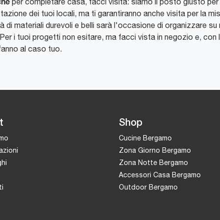
che
per completare casa, facci visita: siamo il posto giusto per in
ttazione dei tuoi locali, ma ti garantiranno anche visita per la 
 di materiali durevoli e belli sarà l'occasione di organizzare su m
er i tuoi progetti non esitare, ma facci vista in negozio e, con l
fanno al caso tuo.
t
Shop
amo
Cucine Bergamo
azioni
Zona Giorno Bergamo
hi
Zona Notte Bergamo
Accessori Casa Bergamo
i
Outdoor Bergamo