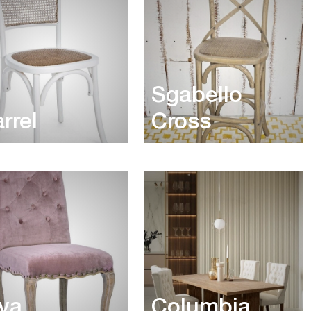
Sgabello
rrel
Cross
va
Columbia