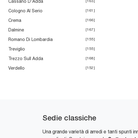
Cassano D'Adda
163
Cologno Al Serio
161
Crema
166
Dalmine
167
Romano Di Lombardia
155
Treviglio
155
Trezzo Sull Adda
168
Verdello
152
Sedie classiche
Una grande varietà di arredi e tanti spunti in