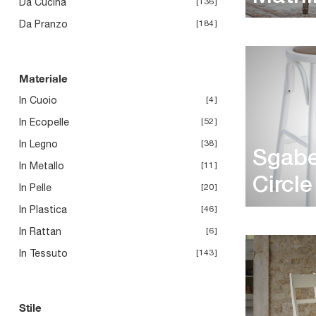
Da Cucina
136
Da Pranzo
184
Materiale
In Cuoio
4
In Ecopelle
52
In Legno
38
Sgabe
In Metallo
11
Circle
In Pelle
20
In Plastica
46
In Rattan
6
In Tessuto
143
Stile