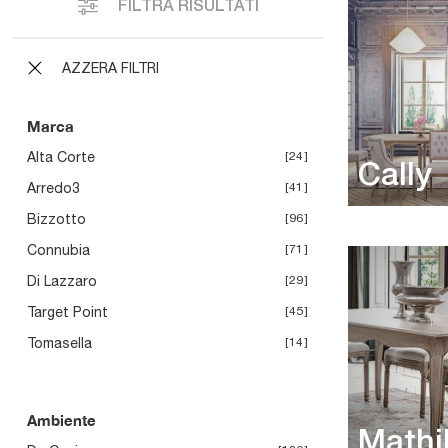
FILTRA RISULTATI
AZZERA FILTRI
Marca
Alta Corte
24
Cally
Arredo3
41
Bizzotto
96
Connubia
71
Di Lazzaro
29
Target Point
45
Tomasella
14
Ambiente
Mathi