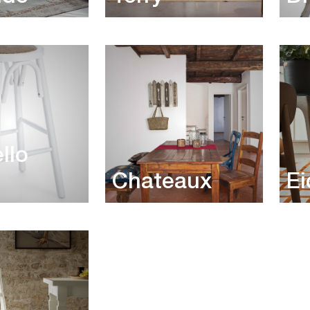
llo
Chateaux
Ei