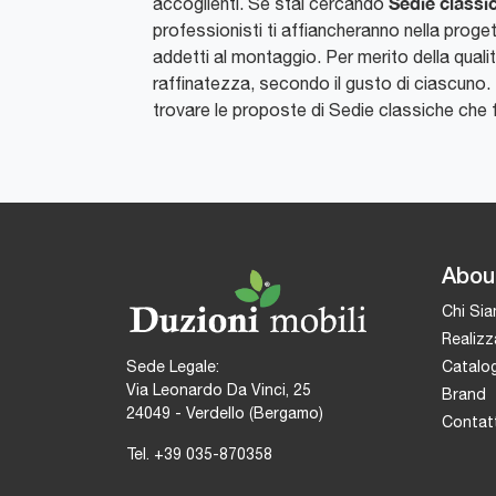
Sedie
classi
accoglienti. Se stai cercando
professionisti ti affiancheranno nella proge
addetti al montaggio. Per merito della qualità
raffinatezza, secondo il gusto di ciascuno. P
trovare le proposte di Sedie classiche che 
Abou
Chi Si
Realizz
Catalog
Sede Legale:
Via Leonardo Da Vinci, 25
Brand
24049 - Verdello (Bergamo)
Contatt
Tel.
+39 035-870358