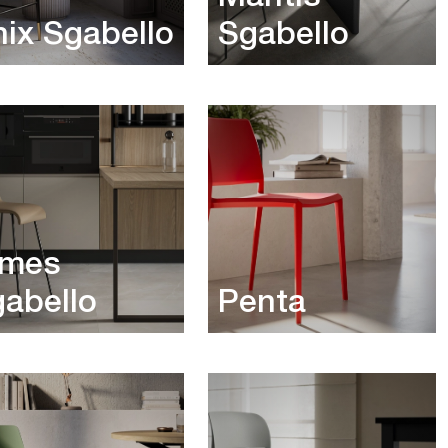
ix Sgabello
Sgabello
rmes
abello
Penta