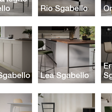
llo
Rio Sgabello
On
E
Sgabello
Lea Sgabello
Sg