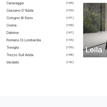
Caravaggio
165
Cassano D'Adda
163
Cologno Al Serio
161
Crema
166
Dalmine
167
Romano Di Lombardia
155
Treviglio
155
Leila
Trezzo Sull Adda
168
Verdello
152