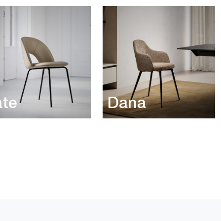
ate
Dana