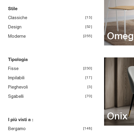
Stile
Classiche
13
Design
52
Omeg
Moderne
255
Tipologia
Fisse
230
Impilabili
17
Pieghevoli
3
Sgabelli
70
Onix
I più visti a :
Bergamo
148