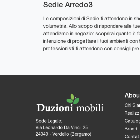
Sedie Arredo3
Le composizioni di Sedie ti attendono in show
volumetria. Allo scopo di rispondere alle t
attendiamo in negozio: scoprirai quanto è fac
intenzione di progettare i tuoi ambienti con
professionisti ti attendono con consigli pre
Abou
Chi Si
Realizz
Catalog
Sede Legale:
Via Leonardo Da Vinci, 25
Brand
24049 - Verdello (Bergamo)
Contatt