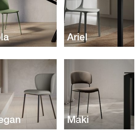
la
Ariel
egan
Maki