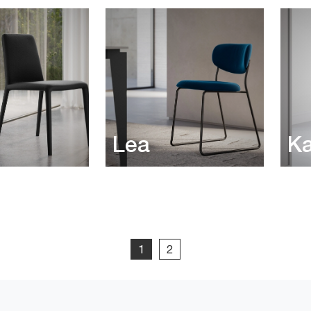
Lea
K
1
2