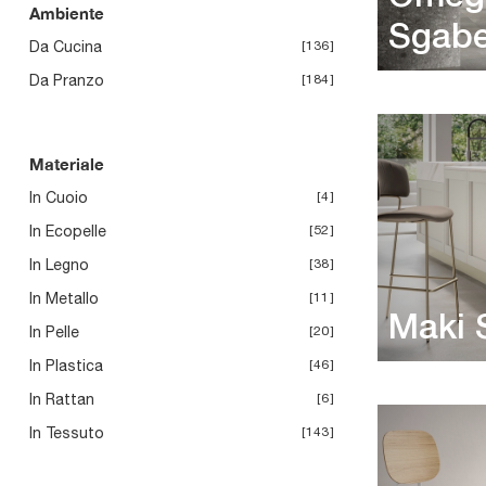
Ambiente
Sgabe
Da Cucina
136
Da Pranzo
184
Materiale
In Cuoio
4
In Ecopelle
52
In Legno
38
In Metallo
11
Maki 
In Pelle
20
In Plastica
46
In Rattan
6
In Tessuto
143