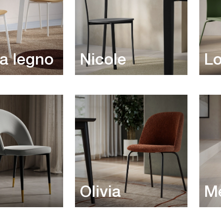
a legno
Nicole
Lo
Olivia
M