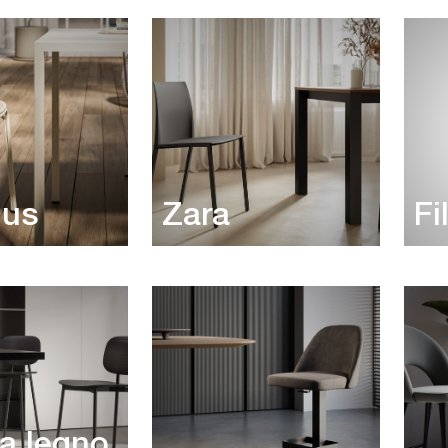
lus
Zara
Fi
a legno