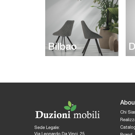
Bilbao
D
Abou
Chi Si
Realizz
Catalog
Sede Legale:
Via Leonardo Da Vinci, 25
Brand