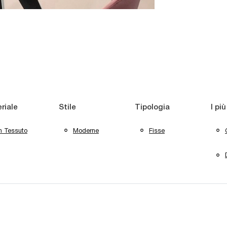
riale
Stile
Tipologia
I più
n Tessuto
Moderne
Fisse