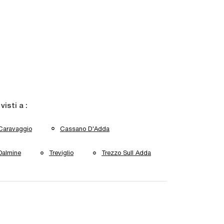
 visti a :
Caravaggio
Cassano D'Adda
Dalmine
Treviglio
Trezzo Sull Adda