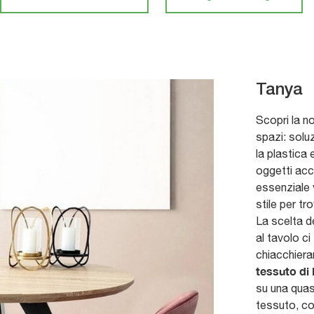
Tanya
Scopri la no
spazi: soluz
la plastica 
oggetti acc
essenziale v
stile per tr
La scelta d
al tavolo ci 
chiacchiera
tessuto di 
su una quas
tessuto, con