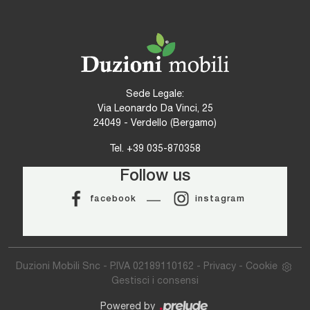
Sede Legale:
Via Leonardo Da Vinci, 25
24049 - Verdello (Bergamo)
Tel.
+39 035-870358
Follow us
facebook
instagram
Duzioni Mobili Snc - P.IVA 02189110162 -
Privacy
-
Cookie
Gestisci i consensi
Powered by