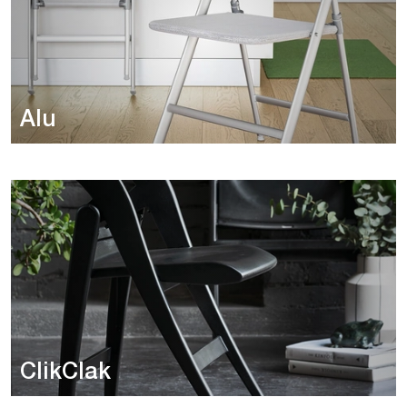
Alu
ClikClak