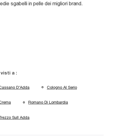
edie sgabelli in pelle dei migliori brand.
 visti a :
Cassano D'Adda
Cologno Al Serio
Crema
Romano Di Lombardia
Trezzo Sull Adda