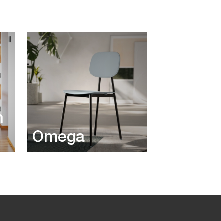
n
Omega