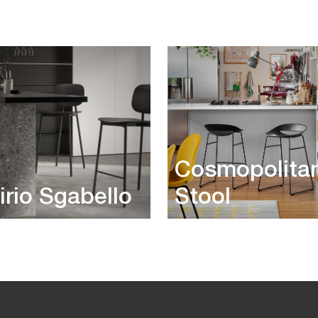
Cosmopolita
irio Sgabello
Stool