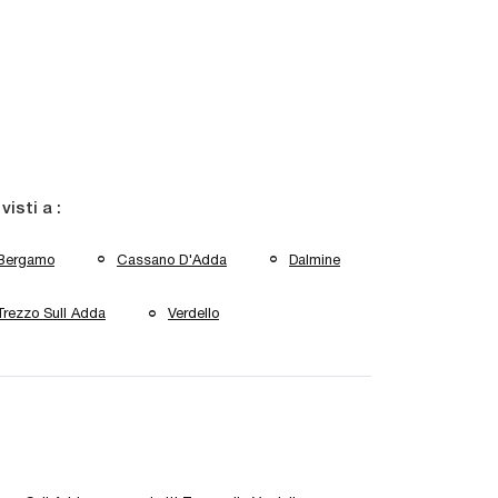
 visti a :
Bergamo
Cassano D'Adda
Dalmine
Trezzo Sull Adda
Verdello