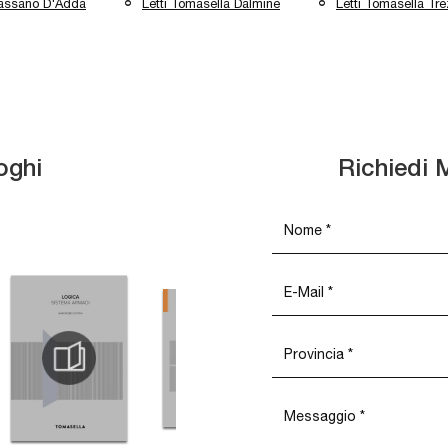
Cassano D'Adda
Letti Tomasella Dalmine
Letti Tomasella Tr
oghi
Richiedi 