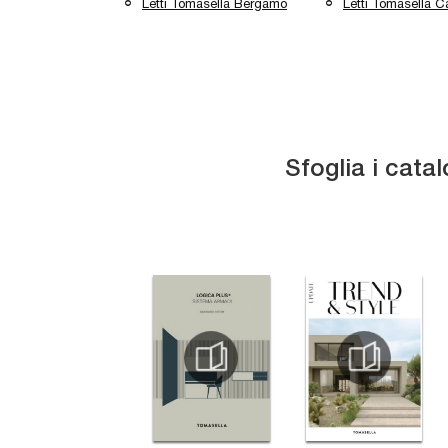
Letti Tomasella Bergamo
Letti Tomasella 
Sfoglia i catal