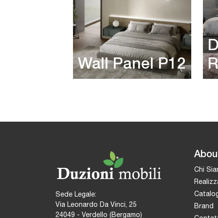
D
Wall Panel P12
R
Abou
Chi Si
Realizz
Catalog
Sede Legale:
Via Leonardo Da Vinci, 25
Brand
24049 - Verdello (Bergamo)