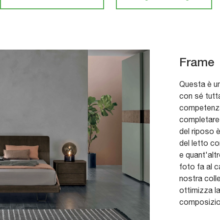
Frame
Questa è un
con sé tutta
competenza
completare 
del riposo 
del letto c
e quant'altr
foto fa al c
nostra colle
ottimizza l
composizio