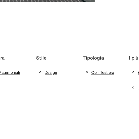
ra
Stile
Tipologia
I più
atrimoniali
Design
Con Testiera