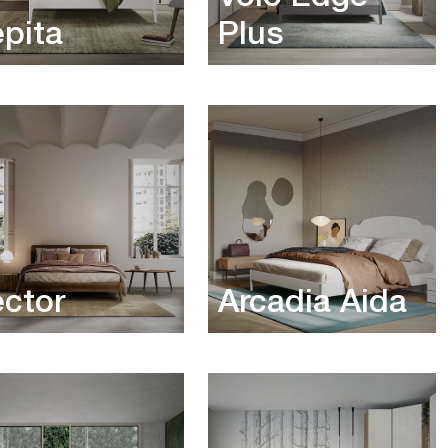
pita
Plus
ctor
Arcadia Aida