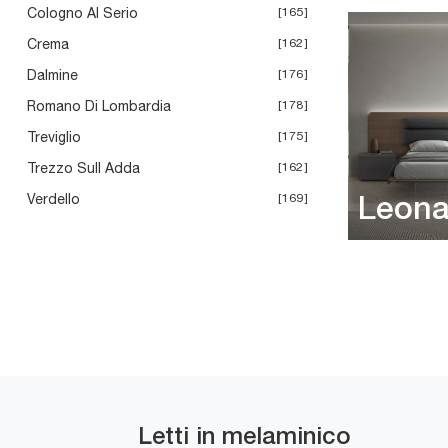
Cologno Al Serio
165
Crema
162
Dalmine
176
Romano Di Lombardia
178
Treviglio
175
Trezzo Sull Adda
162
Verdello
169
Leona
Letti in melaminico