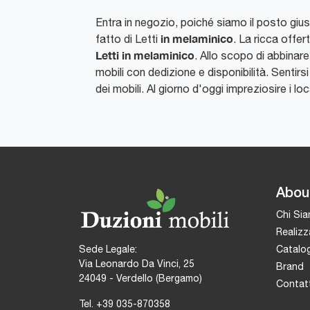
Entra in negozio, poiché siamo il posto giust
in melaminico
fatto di Letti
. La ricca offe
Letti
in melaminico
. Allo scopo di abbinare
mobili con dedizione e disponibilità. Sentir
dei mobili. Al giorno d'oggi impreziosire i lo
Abou
Chi Si
Realizz
Catalog
Sede Legale:
Via Leonardo Da Vinci, 25
Brand
24049 - Verdello (Bergamo)
Contatt
Tel.
+39 035-870358