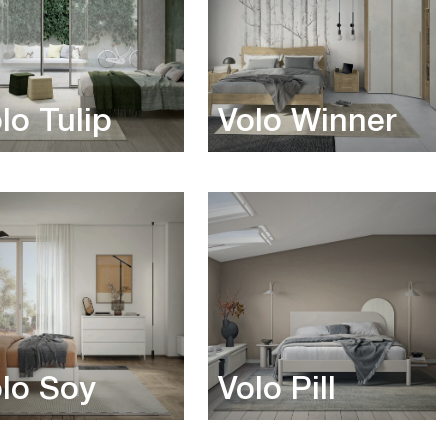
lo Tulip
Volo Winner
lo Soy
Volo Pill