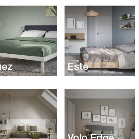
uez
Este
Volo Edge