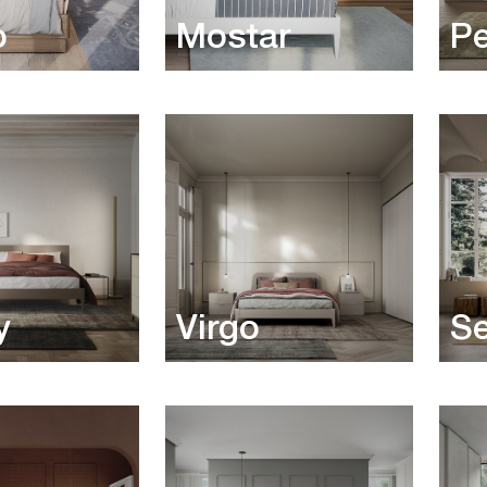
o
Mostar
Pe
y
Virgo
Se