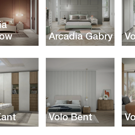
ia
bow
Arcadia Gabry
Vo
Kant
Volo Bent
Vo