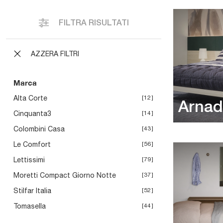
FILTRA RISULTATI
AZZERA FILTRI
Marca
Alta Corte
12
Arnad
Cinquanta3
14
Colombini Casa
43
Le Comfort
56
Lettissimi
79
Moretti Compact Giorno Notte
37
Stilfar Italia
52
Tomasella
44