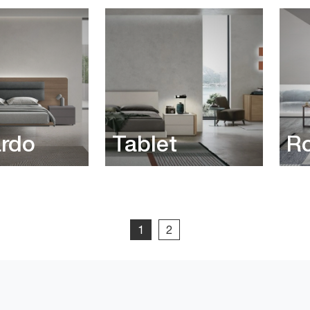
rdo
Tablet
R
1
2