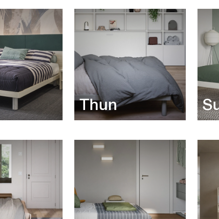
Thun
S