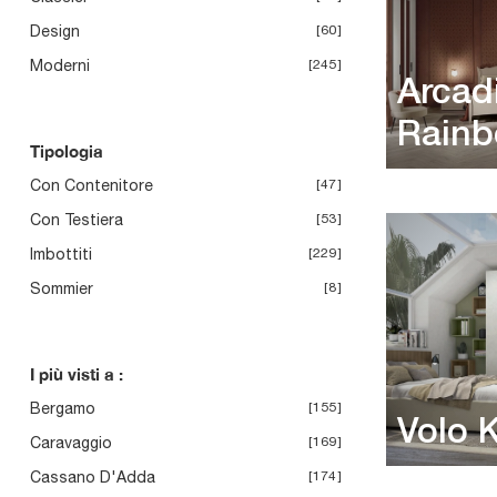
Design
60
Moderni
245
Arcad
Rain
Tipologia
Con Contenitore
47
Con Testiera
53
Imbottiti
229
Sommier
8
I più visti a :
Bergamo
155
Volo 
Caravaggio
169
Cassano D'Adda
174