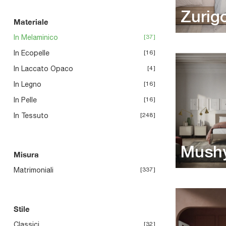
Zurig
Materiale
In Melaminico
37
In Ecopelle
16
In Laccato Opaco
4
In Legno
16
In Pelle
16
In Tessuto
248
Mush
Misura
Matrimoniali
337
Stile
Classici
32