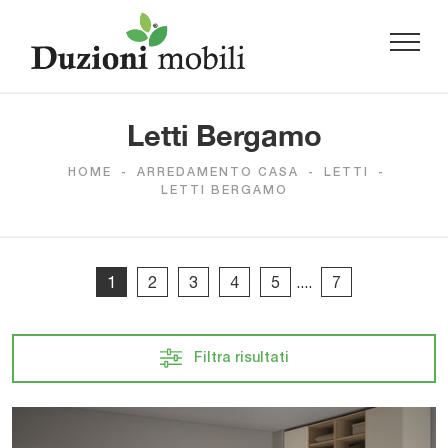
Letti Bergamo
HOME
-
ARREDAMENTO CASA
-
LETTI
-
LETTI BERGAMO
1
2
3
4
5
....
7
Filtra risultati