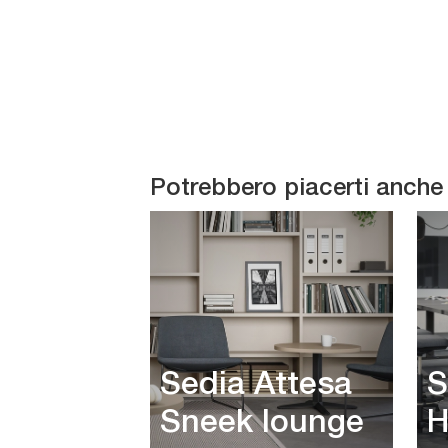
Potrebbero piacerti anche
Sedia Attesa
S
Sneek lounge
H