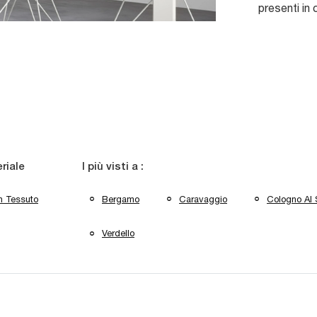
presenti in
riale
I più visti a :
n Tessuto
Bergamo
Caravaggio
Cologno Al 
Verdello