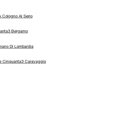
A Cologno Al Serio
quanta3 Bergamo
omano Di Lombardia
ve Cinquanta3 Caravaggio