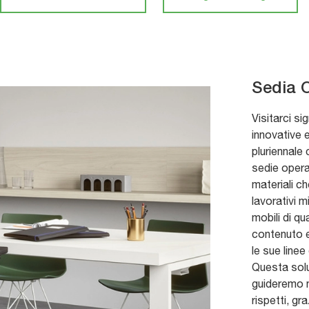
Sedia O
Visitarci sig
innovative e
pluriennale
sedie opera
materiali ch
lavorativi m
mobili di qu
contenuto e
le sue linee 
Questa solu
guideremo n
rispetti, gr