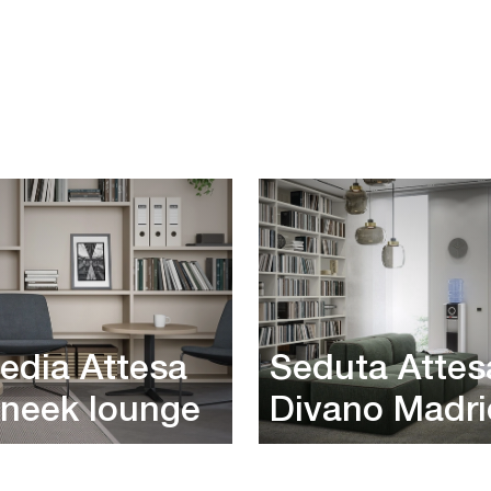
edia Attesa
Seduta Attes
neek lounge
Divano Madri