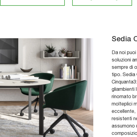
Sedia 
Da noi puoi
soluzioni ar
sempre di ot
tipo. Sedia
Cinquanta3: 
gliambienti 
rinomato br
molteplici m
eccellente, 
resistenti n
assumono un
composizion