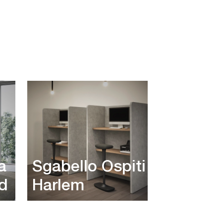
a
Sgabello Ospiti
d
Harlem