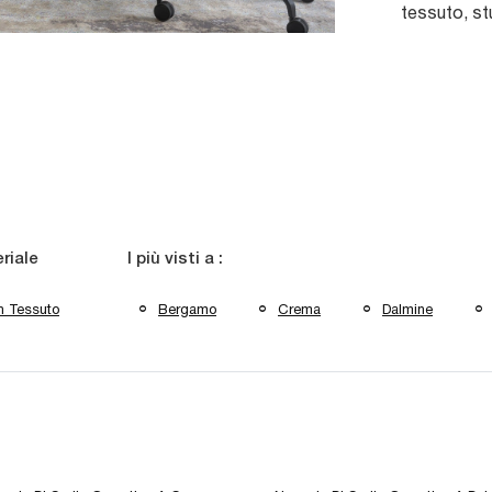
tessuto, st
riale
I più visti a :
n Tessuto
Bergamo
Crema
Dalmine