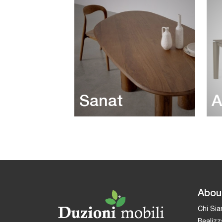
Sanat
A
Abou
Chi Si
Realizz