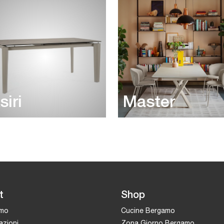
siri
Master
t
Shop
amo
Cucine Bergamo
azioni
Zona Giorno Bergamo