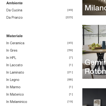
Ambiente
Milan
Da Cucina
49
Da Pranzo
225
Materiale
In Ceramica
45
In Gres
59
In HPL
7
Gemin
In Laccato
1
Roto
In Laminato
21
In Legno
88
In Marmo
1
In Materico
1
In Melaminico
19