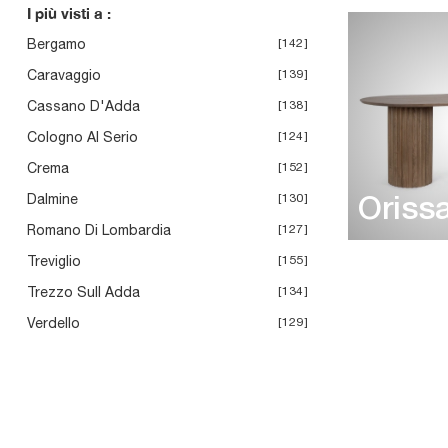
I più visti a :
Bergamo
142
Caravaggio
139
Cassano D'Adda
138
Cologno Al Serio
124
Crema
152
Dalmine
130
Oriss
Romano Di Lombardia
127
Treviglio
155
Trezzo Sull Adda
134
Verdello
129