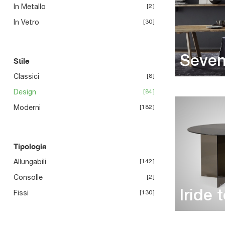
In Metallo
2
In Vetro
30
Seve
Stile
Classici
8
Design
84
Moderni
182
Tipologia
Allungabili
142
Consolle
2
Iride
Fissi
130