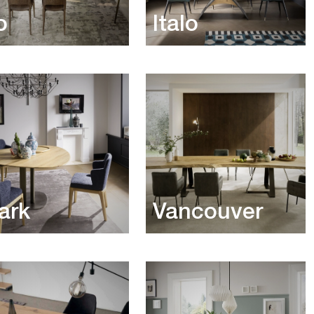
o
Italo
ark
Vancouver