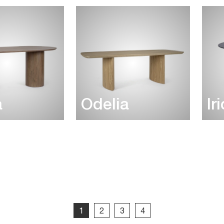
a
Odelia
Ir
1
2
3
4