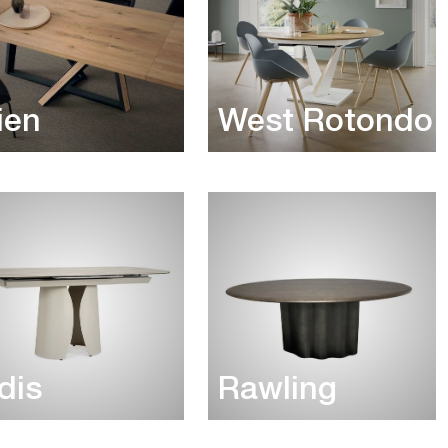
ien
West Rotondo
dis
Rawling