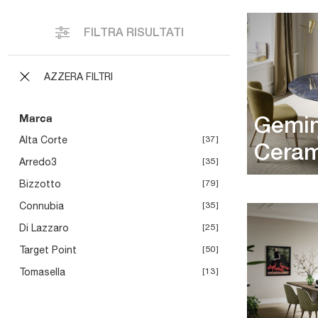
FILTRA RISULTATI
AZZERA FILTRI
Marca
Gemin
Alta Corte
37
Ceram
Arredo3
35
Bizzotto
79
Connubia
35
Di Lazzaro
25
Target Point
50
Tomasella
13