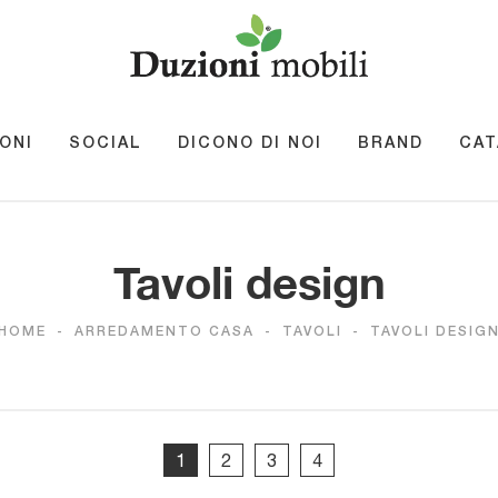
ONI
SOCIAL
DICONO DI NOI
BRAND
CAT
Tavoli design
HOME
-
ARREDAMENTO CASA
-
TAVOLI
-
TAVOLI DESIG
1
2
3
4