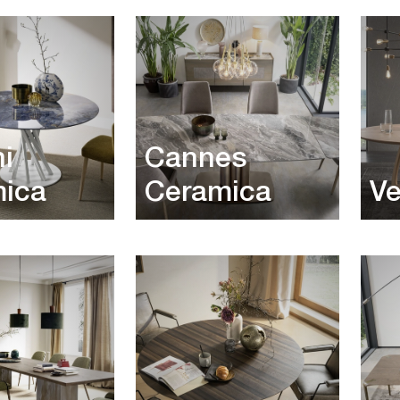
i
Cannes
ica
Ceramica
Ve