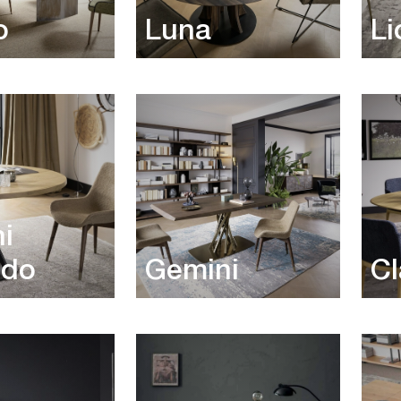
o
Luna
Li
i
ndo
Gemini
Cl