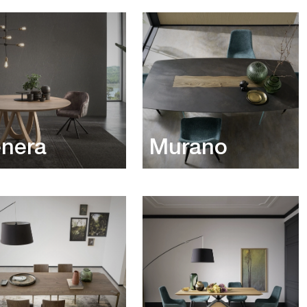
nera
Murano