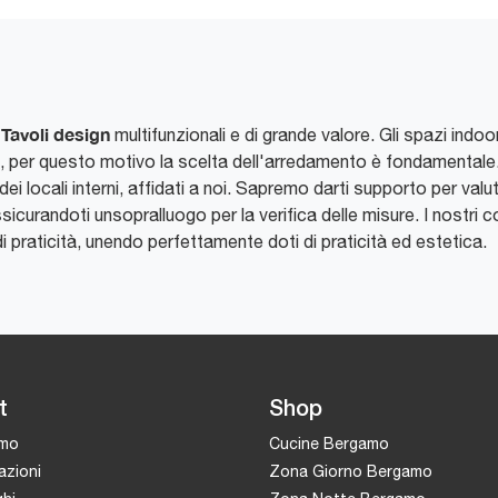
Tavoli
design
n
multifunzionali e di grande valore. Gli spazi indoo
izza, per questo motivo la scelta dell'arredamento è fondamentale
ei locali interni, affidati a noi. Sapremo darti supporto per val
icurandoti unsopralluogo per la verifica delle misure. I nostri c
di praticità, unendo perfettamente doti di praticità ed estetica.
t
Shop
amo
Cucine Bergamo
azioni
Zona Giorno Bergamo