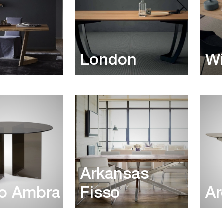
n
London
W
Arkansas
 to Ambra
Fisso
Ar