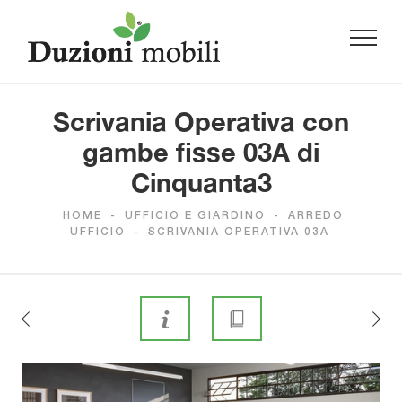
Scrivania Operativa con
gambe fisse 03A di
Cinquanta3
HOME
-
UFFICIO E GIARDINO
-
ARREDO
UFFICIO
-
SCRIVANIA OPERATIVA 03A