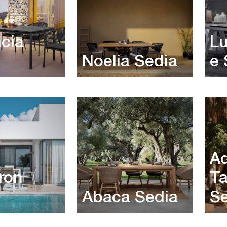
ncia
Lu
Noelia Sedia
e 
A
ron
Ta
Abaca Sedia
Se