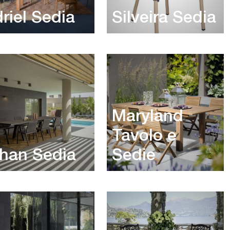
riel Sedia
Silveira Sedia
Maryland
Tavolo e
han Sedia
Sedie