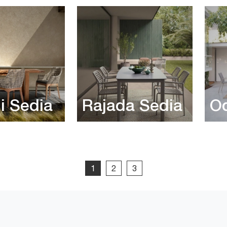
i Sedia
Rajada Sedia
O
1
2
3