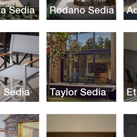
ta Sedia
Rodano Sedia
Ad
 Sedia
Taylor Sedia
Et