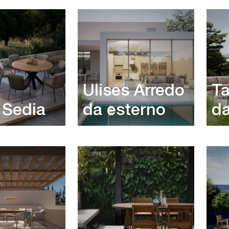
Ulises Arredo
Ta
 Sedia
da esterno
da