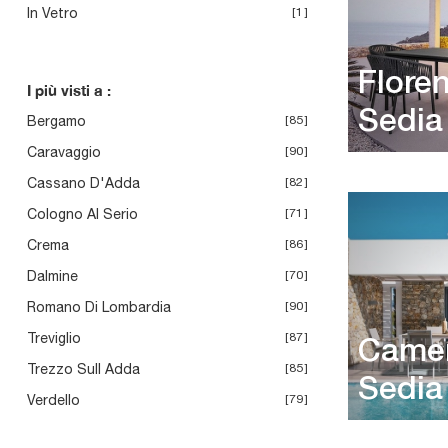
In Vetro
1
Flore
I più visti a :
Sedia
Bergamo
85
Caravaggio
90
Cassano D'Adda
82
Cologno Al Serio
71
Crema
86
Dalmine
70
Romano Di Lombardia
90
Treviglio
87
Came
Trezzo Sull Adda
85
Sedia
Verdello
79