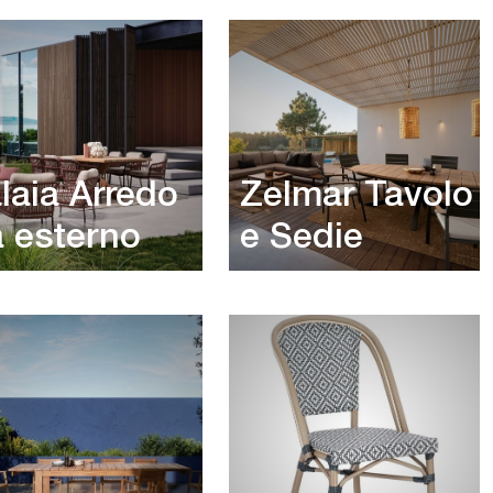
laia Arredo
Zelmar Tavolo
 esterno
e Sedie