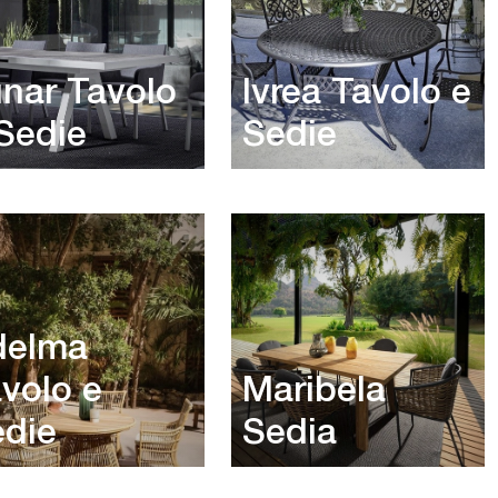
nar Tavolo
Ivrea Tavolo e
Sedie
Sedie
delma
volo e
Maribela
die
Sedia