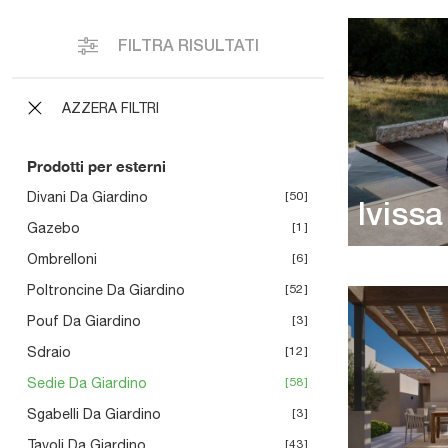
FILTRA RISULTATI
AZZERA FILTRI
Prodotti per esterni
Divani Da Giardino
50
Ivissa
Gazebo
1
Ombrelloni
6
Poltroncine Da Giardino
52
Pouf Da Giardino
3
Sdraio
12
Sedie Da Giardino
58
Sgabelli Da Giardino
3
Tavoli Da Giardino
43