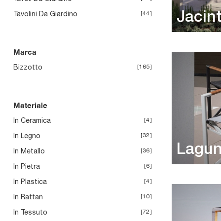
Tavolini Da Giardino
44
Jacin
Marca
Bizzotto
165
Materiale
In Ceramica
4
In Legno
32
Lagun
In Metallo
36
In Pietra
6
In Plastica
4
In Rattan
10
In Tessuto
72