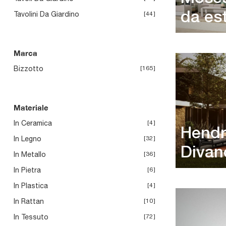
Tavolini Da Giardino
44
da es
Marca
Bizzotto
165
Materiale
In Ceramica
4
Hendr
In Legno
32
Divan
In Metallo
36
In Pietra
6
In Plastica
4
In Rattan
10
In Tessuto
72