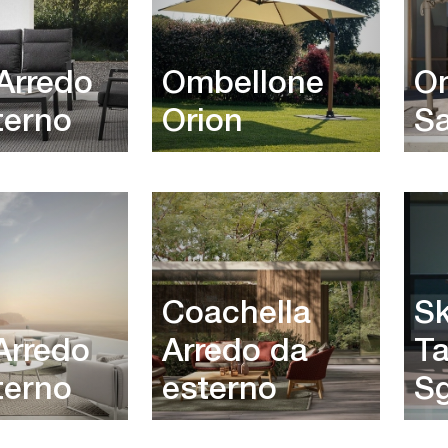
 Arredo
Ombellone
O
terno
Orion
S
Coachella
Sk
Arredo
Arredo da
Ta
terno
esterno
Sg