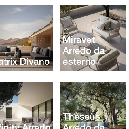
Miravet
Arredo da
trix Divano
esterno
Theseus
finity Arredo
Arredo da