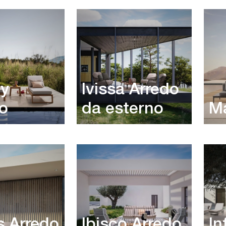
y
Ivissa Arredo
no
da esterno
Ma
 Arredo
Ibisco Arredo
In