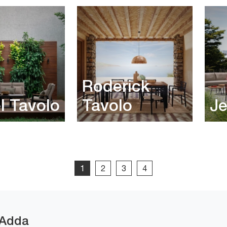
Roderick
l Tavolo
Tavolo
Je
1
2
3
4
'Adda