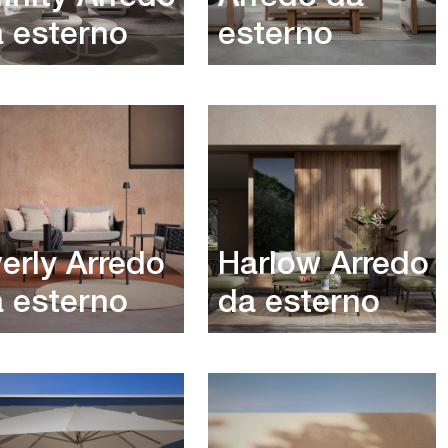
 esterno
esterno
erly Arredo
Harlow Arredo
 esterno
da esterno