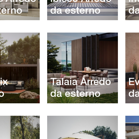
terno
da esterno
da
ix
Talaia Arredo
Ev
o
da esterno
da