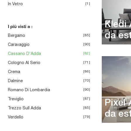
In Vetro
1
Kledi
I più visti a :
da es
Bergamo
85
Caravaggio
90
Cassano D'Adda
82
Cologno Al Serio
71
Crema
86
Dalmine
70
Romano Di Lombardia
90
Treviglio
87
Pixel 
Trezzo Sull Adda
85
da es
Verdello
79