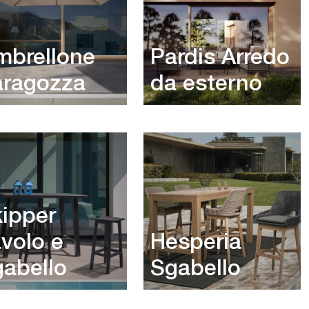
mbrellone
Pardis Arredo
aragozza
da esterno
ipper
volo e
Hesperia
abello
Sgabello