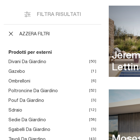
FILTRA RISULTATI
AZZERA FILTRI
Prodotti per esterni
Jerem
Divani Da Giardino
50
Letti
Gazebo
1
Ombrelloni
6
Poltroncine Da Giardino
52
Pouf Da Giardino
3
Sdraio
12
Sedie Da Giardino
58
Sgabelli Da Giardino
3
Moses
Tavoli Da Giardino
43