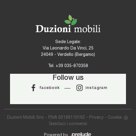
Sede Legale:
Via Leonardo Da Vinci, 25
24049 - Verdello (Bergamo)
Tel.
+39 035-870358
Follow us
facebook
instagram
Duzioni Mobili Snc - P.IVA 02189110162 -
Privacy
-
Cookie
Gestisci i consensi
Powered by