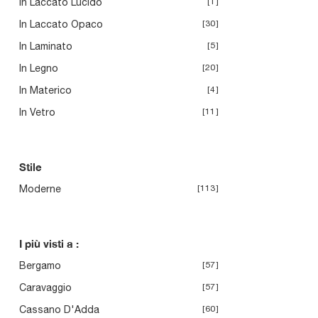
In Laccato Lucido
1
In Laccato Opaco
30
In Laminato
5
In Legno
20
In Materico
4
In Vetro
11
Stile
Moderne
113
I più visti a :
Bergamo
57
Caravaggio
57
Cassano D'Adda
60