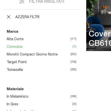
FILTRA RISULTATI
AZZERA FILTRI
Marca
Cover
Alta Corte
17
CB61
Connubia
3
Moretti Compact Giorno Notte
22
Target Point
18
Tomasella
53
Materiale
In Melaminico
39
In Gres
3