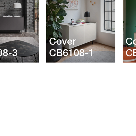
Cover
C
08-3
CB6108-1
C