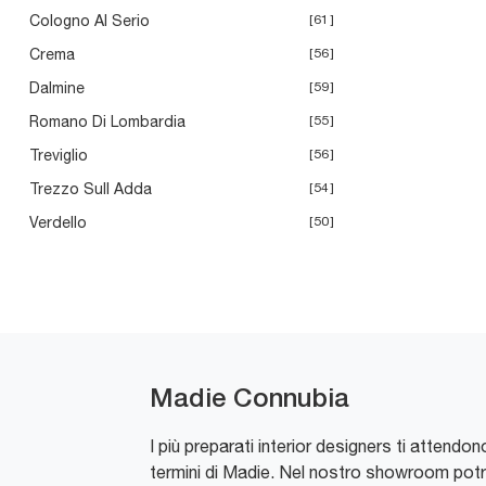
Cologno Al Serio
61
Crema
56
Dalmine
59
Romano Di Lombardia
55
Treviglio
56
Trezzo Sull Adda
54
Verdello
50
Madie Connubia
I più preparati interior designers ti attendon
termini di Madie. Nel nostro showroom potrai