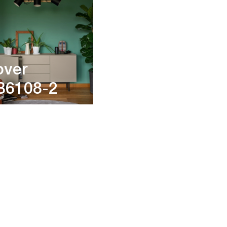
over
B6108-2