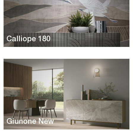
Calliope 180
Giunone New