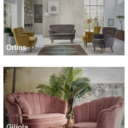
Orlins
Giliola