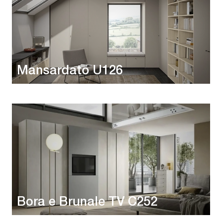
Mansardato U126
Bora e Brunale TV C252