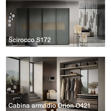
Scirocco S172
Cabina armadio Orion O421