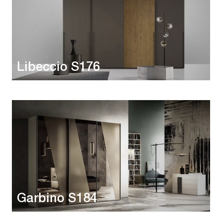
Libeccio S176
Garbino S184