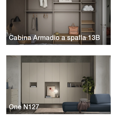
Cabina Armadio a spalla 13B
One N127