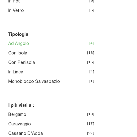
In Pet
9
In Vetro
3
Tipologia
Ad Angolo
4
Con Isola
16
Con Penisola
13
In Linea
4
Monoblocco Salvaspazio
1
I più visti a :
Bergamo
19
Caravaggio
17
Cassano D'Adda
22