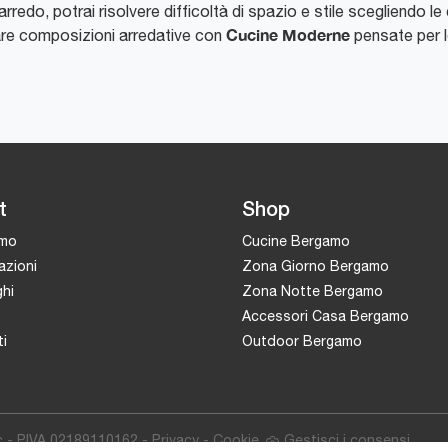
arredo, potrai risolvere difficoltà di spazio e stile scegliendo l
Cucine Moderne
are composizioni arredative con
pensate per l
t
Shop
amo
Cucine Bergamo
azioni
Zona Giorno Bergamo
hi
Zona Notte Bergamo
Accessori Casa Bergamo
i
Outdoor Bergamo
c - P.IVA 02189110162 -
Privacy
-
Cookie
Gestisci i consensi