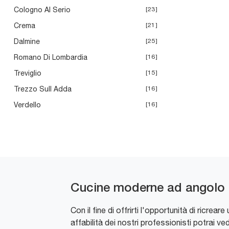
Cologno Al Serio
23
Crema
21
Dalmine
25
Romano Di Lombardia
16
Treviglio
15
Trezzo Sull Adda
16
Verdello
16
Cucine moderne ad angolo
Con il fine di offrirti l'opportunità di ricrear
affabilità dei nostri professionisti potrai 