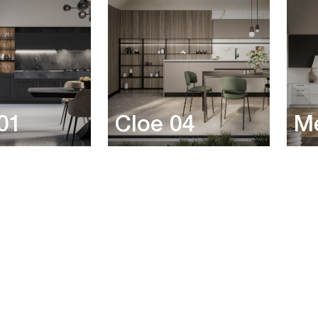
 01
Cloe 04
M