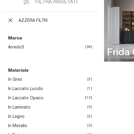
FILTRA RISULTATI
AZZERA FILTRI
Marca
Arredo3
38
Frida
Materiale
In Gres
2
In Laccato Lucido
1
In Laccato Opaco
13
In Laminato
5
In Legno
2
In Metallo
3