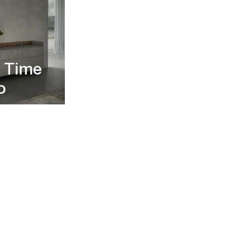
g Time
o