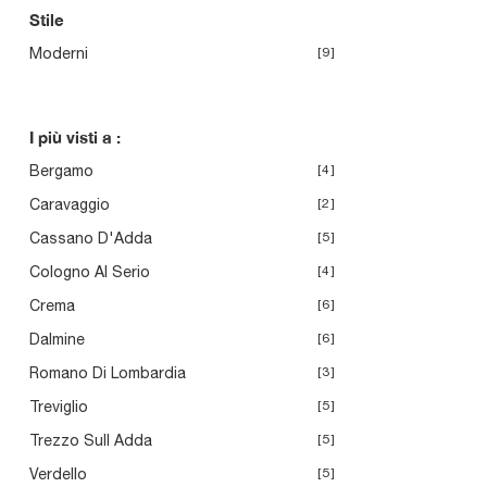
Stile
Moderni
9
I più visti a :
Bergamo
4
Caravaggio
2
Cassano D'Adda
5
Cologno Al Serio
4
Crema
6
Dalmine
6
Romano Di Lombardia
3
Treviglio
5
Trezzo Sull Adda
5
Verdello
5