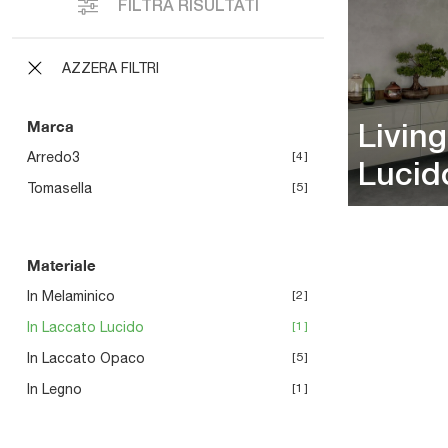
FILTRA RISULTATI
AZZERA FILTRI
Marca
Livin
Arredo3
4
Lucid
Tomasella
5
Materiale
In Melaminico
2
In Laccato Lucido
1
In Laccato Opaco
5
In Legno
1