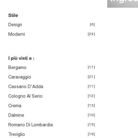
Stile
Design
6
Moderni
24
I più visti a :
Bergamo
17
Caravaggio
21
Cassano D'Adda
11
Cologno Al Serio
12
Crema
13
Dalmine
10
Romano Di Lombardia
15
Treviglio
19