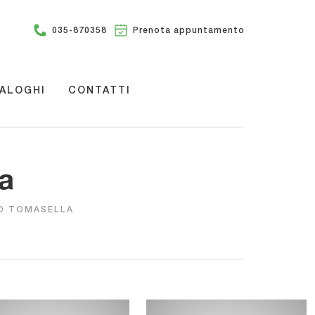
035-870358
Prenota appuntamento
ALOGHI
CONTATTI
la
SO TOMASELLA