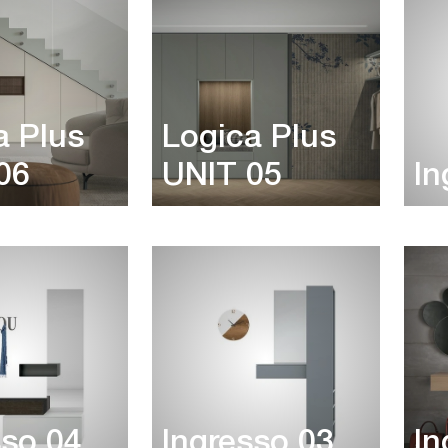
a Plus
Logica Plus
06
UNIT 05
In
sso 04
Ingresso 03
In