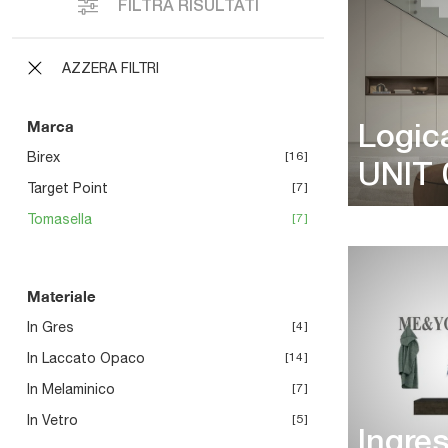
FILTRA RISULTATI
AZZERA FILTRI
Marca
Logic
Birex
16
UNIT 
Target Point
7
Tomasella
7
Materiale
In Gres
4
In Laccato Opaco
14
In Melaminico
7
In Vetro
5
Ingre