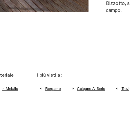
Bizzotto, s
campo.
teriale
I più visti a :
In Metallo
Bergamo
Cologno Al Serio
Trevi