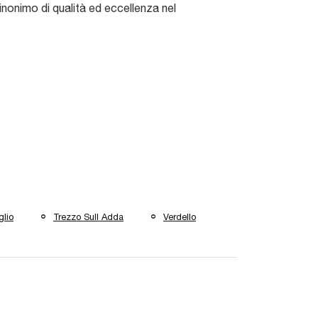
inonimo di qualità ed eccellenza nel
glio
Trezzo Sull Adda
Verdello