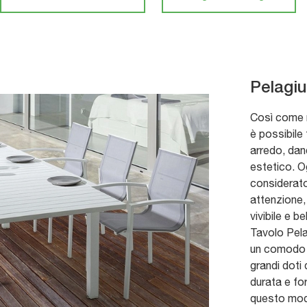
Pelagiu
Così come n
è possibile f
arredo, dan
estetico. Og
considerat
attenzione,
vivibile e 
Tavolo Pela
un comodo s
grandi doti 
durata e fo
questo model