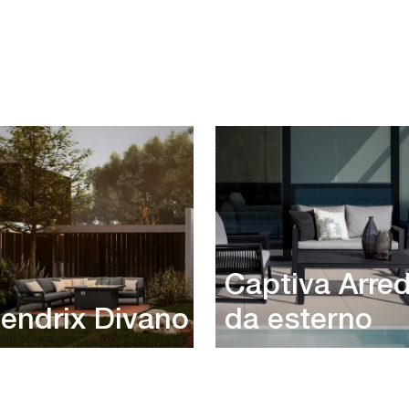
Captiva Arre
endrix Divano
da esterno