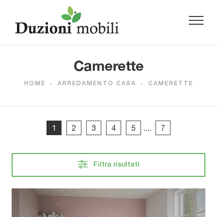
Camerette
HOME
-
ARREDAMENTO CASA
-
CAMERETTE
1
2
3
4
5
....
7
Filtra risultati